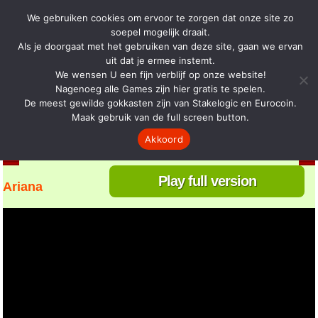
We gebruiken cookies om ervoor te zorgen dat onze site zo
soepel mogelijk draait.
Als je doorgaat met het gebruiken van deze site, gaan we ervan
uit dat je ermee instemt.
Home
Casino Games
Slots
Disclaimer
Gok Info
We wensen U een fijn verblijf op onze website!
Nagenoeg alle Games zijn hier gratis te spelen.
Privacy
De meest gewilde gokkasten zijn van Stakelogic en Eurocoin.
Maak gebruik van de full screen button.
Akkoord
Play full version
Ariana