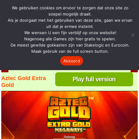
We gebruiken cookies om ervoor te zorgen dat onze site zo
soepel mogelijk draait.
Als je doorgaat met het gebruiken van deze site, gaan we ervan
uit dat je ermee instemt.
Home
Casino Games
Slots
Disclaimer
Gok Info
We wensen U een fijn verblijf op onze website!
Nagenoeg alle Games zijn hier gratis te spelen.
Privacy
De meest gewilde gokkasten zijn van Stakelogic en Eurocoin.
Maak gebruik van de full screen button.
Akkoord
Aztec Gold Extra
Play full version
Gold