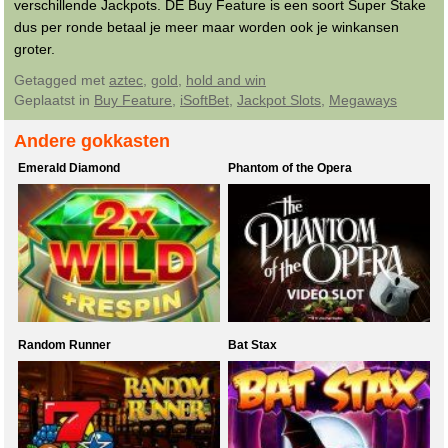
verschillende Jackpots. DE Buy Feature is een soort Super Stake
dus per ronde betaal je meer maar worden ook je winkansen
groter.
Getagged met
aztec
,
gold
,
hold and win
Geplaatst in
Buy Feature
,
iSoftBet
,
Jackpot Slots
,
Megaways
Andere gokkasten
Emerald Diamond
Phantom of the Opera
Random Runner
Bat Stax