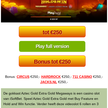
tot €250
Play full version
Bonus tot €250
Bonus:
CIRCUS
€250,-
HARDROCK
€250,-
711 CASINO
€250,-
JACKS.NL
€250,-
De gokkast Aztec Gold Extra Gold Megaways is een casino slot
van iSoftBet. Speel Aztec Gold Extra Gold met Buy Feature en
Hold and Win functie. Verder heeft deze videoslot 6 rollen en 3