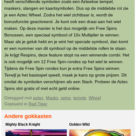
heeft verschillende symbolen zoals een Azteekse tempel,
maskers, slangen en kaartsymbolen. Dus op de middelste rol zie
je een Aztec Wheel. Zodra het wiel zichtbaar is, wordt de
bonusfunctie geactiveerd. Je kunt ook een draai aan het wiel
maken. Op deze manier is het dus mogelijk om Free Spins
Bonussen, een speciaal symbool of 10x Multiplier te winnen.
Maar als je geluk hebt en je wint het speciale symbool, dan komt
er een nummer van dit symbool op de middelste rollen te staan.
Je krijgt Respins, deze feature stopt na een winnende combi. Het
is ook mogelijk om 12 Free Spin-rondes op het wiel te winnen.
Tijdens de Free Spin rondes kun je extra Free Spins winnen.
Terwijl je het basisspel speelt, maak je kans op grote prijzen. Dit
omdat de symbolen verschijnen als een Stack. Probeer de Aztec
Spins slot gratis of met echt geld online.
Getagged met
aztec
,
Masks
,
spins
,
temple
,
Wheel
Geplaatst in
Red Tiger
Andere gokkasten
Mighty Black Knight
Golden Wild