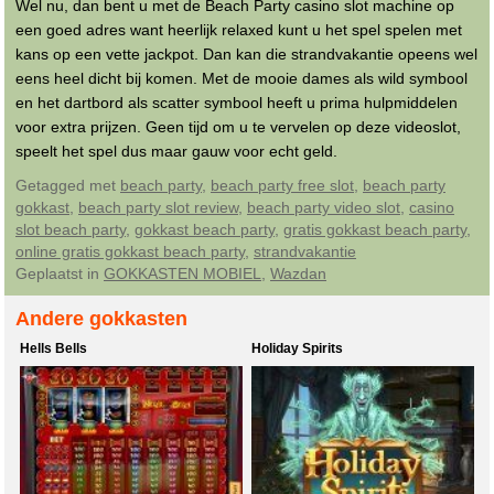
Wel nu, dan bent u met de Beach Party casino slot machine op
een goed adres want heerlijk relaxed kunt u het spel spelen met
kans op een vette jackpot. Dan kan die strandvakantie opeens wel
eens heel dicht bij komen. Met de mooie dames als wild symbool
en het dartbord als scatter symbool heeft u prima hulpmiddelen
voor extra prijzen. Geen tijd om u te vervelen op deze videoslot,
speelt het spel dus maar gauw voor echt geld.
Getagged met
beach party
,
beach party free slot
,
beach party
gokkast
,
beach party slot review
,
beach party video slot
,
casino
slot beach party
,
gokkast beach party
,
gratis gokkast beach party
,
online gratis gokkast beach party
,
strandvakantie
Geplaatst in
GOKKASTEN MOBIEL
,
Wazdan
Andere gokkasten
Hells Bells
Holiday Spirits