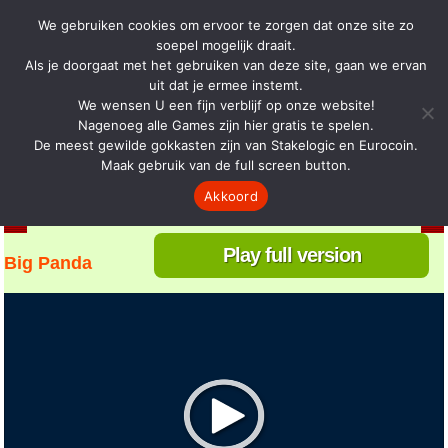
We gebruiken cookies om ervoor te zorgen dat onze site zo
soepel mogelijk draait.
Als je doorgaat met het gebruiken van deze site, gaan we ervan
uit dat je ermee instemt.
Home
Casino Games
Slots
Disclaimer
Gok Info
We wensen U een fijn verblijf op onze website!
Nagenoeg alle Games zijn hier gratis te spelen.
Privacy
De meest gewilde gokkasten zijn van Stakelogic en Eurocoin.
Maak gebruik van de full screen button.
Akkoord
Play full version
Big Panda