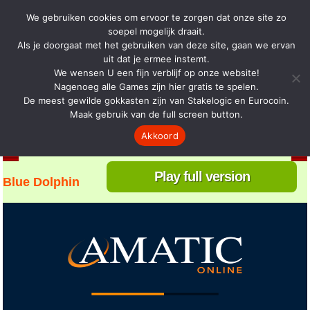
We gebruiken cookies om ervoor te zorgen dat onze site zo
soepel mogelijk draait.
Als je doorgaat met het gebruiken van deze site, gaan we ervan
uit dat je ermee instemt.
Home
Casino Games
Slots
Disclaimer
Gok Info
We wensen U een fijn verblijf op onze website!
Nagenoeg alle Games zijn hier gratis te spelen.
Privacy
De meest gewilde gokkasten zijn van Stakelogic en Eurocoin.
Maak gebruik van de full screen button.
Akkoord
Play full version
Blue Dolphin