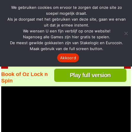
We gebruiken cookies om ervoor te zorgen dat onze site zo
soepel mogelijk draait.
Als je doorgaat met het gebruiken van deze site, gaan we ervan
uit dat je ermee instemt.
Home
Casino Games
Slots
Disclaimer
Gok Info
We wensen U een fijn verblijf op onze website!
Nagenoeg alle Games zijn hier gratis te spelen.
Privacy
De meest gewilde gokkasten zijn van Stakelogic en Eurocoin.
Maak gebruik van de full screen button.
Akkoord
Book of Oz Lock n
Play full version
Spin