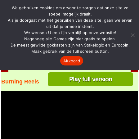
We gebruiken cookies om ervoor te zorgen dat onze site zo
soepel mogelijk draait.
Als je doorgaat met het gebruiken van deze site, gaan we ervan
uit dat je ermee instemt.
Home
Casino Games
Slots
Disclaimer
Gok Info
We wensen U een fijn verblijf op onze website!
Nagenoeg alle Games zijn hier gratis te spelen.
Privacy
De meest gewilde gokkasten zijn van Stakelogic en Eurocoin.
Maak gebruik van de full screen button.
Akkoord
Play full version
Burning Reels