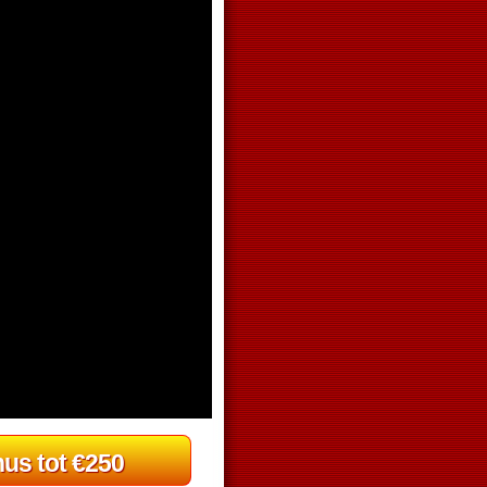
us tot €250