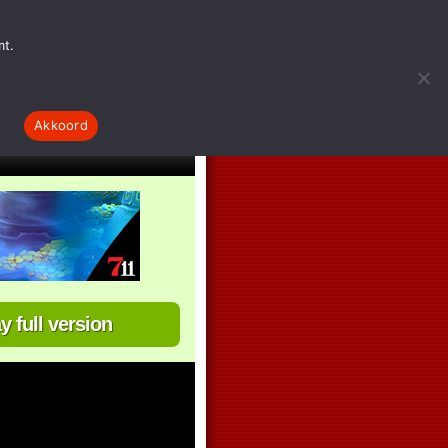
mt.
Akkoord
y full version