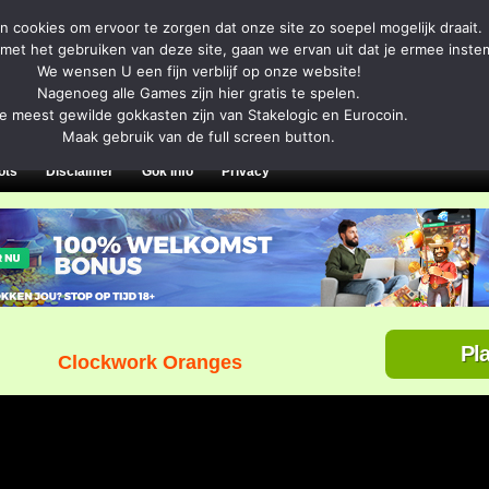
 cookies om ervoor te zorgen dat onze site zo soepel mogelijk draait.
 met het gebruiken van deze site, gaan we ervan uit dat je ermee inste
We wensen U een fijn verblijf op onze website!
Nagenoeg alle Games zijn hier gratis te spelen.
e meest gewilde gokkasten zijn van Stakelogic en Eurocoin.
Maak gebruik van de full screen button.
ots
Disclaimer
Gok Info
Privacy
Pla
Clockwork Oranges