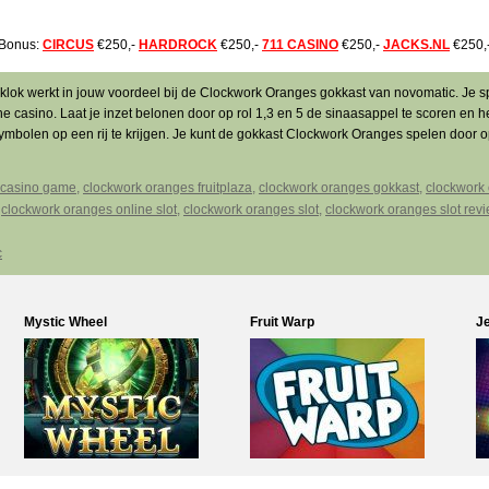
Bonus:
CIRCUS
€250,-
HARDROCK
€250,-
711 CASINO
€250,-
JACKS.NL
€250,
 klok werkt in jouw voordeel bij de Clockwork Oranges gokkast van novomatic. Je sp
 casino. Laat je inzet belonen door op rol 1,3 en 5 de sinaasappel te scoren en he
ymbolen op een rij te krijgen. Je kunt de gokkast Clockwork Oranges spelen door o
 casino game
,
clockwork oranges fruitplaza
,
clockwork oranges gokkast
,
clockwork
,
clockwork oranges online slot
,
clockwork oranges slot
,
clockwork oranges slot rev
c
Mystic Wheel
Fruit Warp
Je