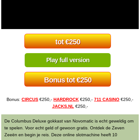
tot €250
Play full version
Bonus tot €250
Bonus:
CIRCUS
€250,-
HARDROCK
€250,-
711 CASINO
€250,-
JACKS.NL
€250,-
De Columbus Deluxe gokkast van Novomatic is echt geweldig om
te spelen. Voor echt geld of gewoon gratis. Ontdek de Zeven
Zeeën en begin je reis. Deze online slotmachine heeft 10