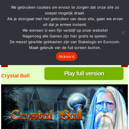
We gebruiken cookies om ervoor te zorgen dat onze site zo
soepel mogelijk draait.
Als je doorgaat met het gebruiken van deze site, gaan we ervan
uit dat je ermee instemt.
Home
Casino Games
Slots
Disclaimer
Gok Info
We wensen U een fijn verblijf op onze website!
Nagenoeg alle Games zijn hier gratis te spelen.
Privacy
De meest gewilde gokkasten zijn van Stakelogic en Eurocoin.
Maak gebruik van de full screen button.
Akkoord
Play full version
Crystal Ball