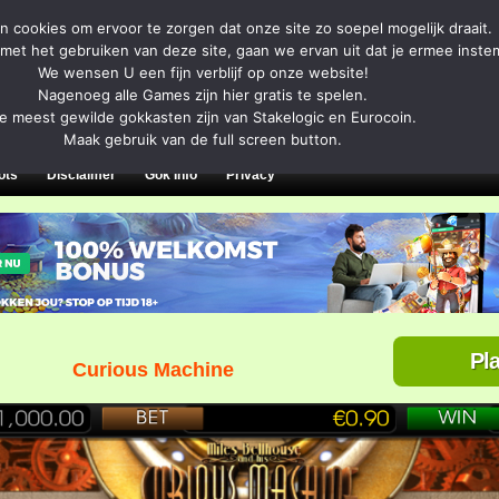
 cookies om ervoor te zorgen dat onze site zo soepel mogelijk draait.
 met het gebruiken van deze site, gaan we ervan uit dat je ermee inste
We wensen U een fijn verblijf op onze website!
Nagenoeg alle Games zijn hier gratis te spelen.
e meest gewilde gokkasten zijn van Stakelogic en Eurocoin.
Maak gebruik van de full screen button.
ots
Disclaimer
Gok Info
Privacy
Pla
Curious Machine