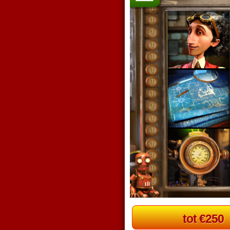
HardRock Ca