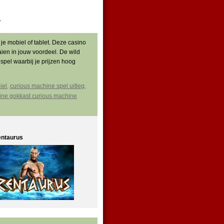
-
je mobiel of tablet. Deze casino
aien in jouw voordeel. De wild
spel waarbij je prijzen hoog
iel
,
curious machine spel uitleg
,
ine gokkast curious machine
entaurus