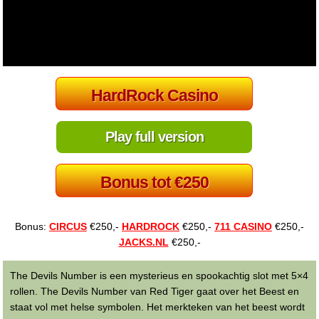
HardRock Casino
Play full version
Bonus tot €250
Bonus:
CIRCUS
€250,-
HARDROCK
€250,-
711 CASINO
€250,-
JACKS.NL
€250,-
The Devils Number is een mysterieus en spookachtig slot met 5×4
rollen. The Devils Number van Red Tiger gaat over het Beest en
staat vol met helse symbolen. Het merkteken van het beest wordt