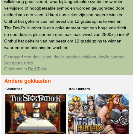
willekeurig geactiveerd, waarbij laagbetaalde symbolen worden
verwijderd of hoogbetaalde symbolen worden geüpgraded door
middel van een vlam. U kunt dus zeker zijn van hogere winsten.
Onthul het geheim van het beest om 12 gratis spins te winnen.
The Devil’s Number is een gokautomaat met een hoge volatiliteit
en een duivels plezier met een maximale winst van 2500x je inzet!
Onthul het geheim van het beest om 12 gratis spins te winnen
waar enorme beloningen wachten.
Getagged met
devil slots
,
devils number gokkast
,
devils number
slot game rules
Geplaatst in
Red Tiger
Andere gokkasten
Slotfather
Troll Hunters