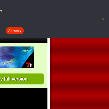
mt.
Akkoord
y full version