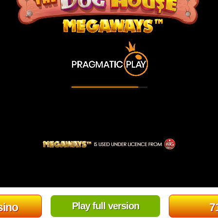
Play full version
sino
7