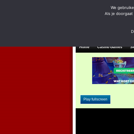
We gebruiken
Als je doorgaat
D
Home
Casino Games
Sl
Play fullscreen