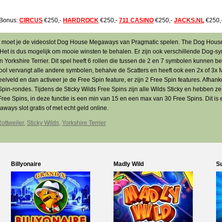
Bonus:
CIRCUS
€250,-
HARDROCK
€250,-
711 CASINO
€250,-
JACKS.NL
€250,
n moet je de videoslot Dog House Megaways van Pragmatic spelen. The Dog Hou
 Het is dus mogelijk om mooie winsten te behalen. Er zijn ook verschillende Dog-sy
 Yorkshire Terrier. Dit spel heeft 6 rollen die tussen de 2 en 7 symbolen kunnen bev
ool vervangt alle andere symbolen, behalve de Scatters en heeft ook een 2x of 3x Mu
elveld en dan activeer je de Free Spin feature, er zijn 2 Free Spin features. Afhanke
n-rondes. Tijdens de Sticky Wilds Free Spins zijn alle Wilds Sticky en hebben ze e
Free Spins, in deze functie is een min van 15 en een max van 30 Free Spins. Dit is
ays slot gratis of met echt geld online.
ottweiler
,
Sticky Wilds
,
Yorkshire Terrier
Billyonaire
Madly Wild
S