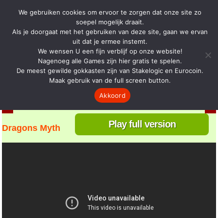
We gebruiken cookies om ervoor te zorgen dat onze site zo
soepel mogelijk draait.
Als je doorgaat met het gebruiken van deze site, gaan we ervan
uit dat je ermee instemt.
Home
Casino Games
Slots
Disclaimer
Gok Info
We wensen U een fijn verblijf op onze website!
Nagenoeg alle Games zijn hier gratis te spelen.
Privacy
De meest gewilde gokkasten zijn van Stakelogic en Eurocoin.
Maak gebruik van de full screen button.
Akkoord
Play full version
Dragons Myth