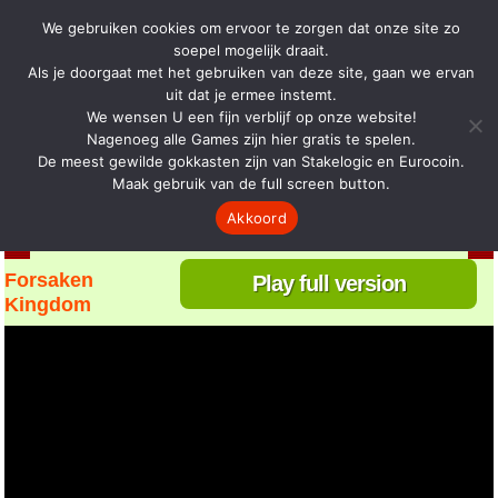
We gebruiken cookies om ervoor te zorgen dat onze site zo
soepel mogelijk draait.
Als je doorgaat met het gebruiken van deze site, gaan we ervan
uit dat je ermee instemt.
Home
Casino Games
Slots
Disclaimer
Gok Info
We wensen U een fijn verblijf op onze website!
Nagenoeg alle Games zijn hier gratis te spelen.
Privacy
De meest gewilde gokkasten zijn van Stakelogic en Eurocoin.
Maak gebruik van de full screen button.
Akkoord
Forsaken
Play full version
Kingdom