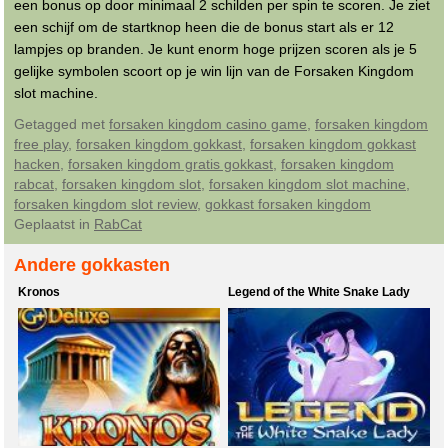
een bonus op door minimaal 2 schilden per spin te scoren. Je ziet
een schijf om de startknop heen die de bonus start als er 12
lampjes op branden. Je kunt enorm hoge prijzen scoren als je 5
gelijke symbolen scoort op je win lijn van de Forsaken Kingdom
slot machine.
Getagged met
forsaken kingdom casino game
,
forsaken kingdom
free play
,
forsaken kingdom gokkast
,
forsaken kingdom gokkast
hacken
,
forsaken kingdom gratis gokkast
,
forsaken kingdom
rabcat
,
forsaken kingdom slot
,
forsaken kingdom slot machine
,
forsaken kingdom slot review
,
gokkast forsaken kingdom
Geplaatst in
RabCat
Andere gokkasten
Kronos
Legend of the White Snake Lady