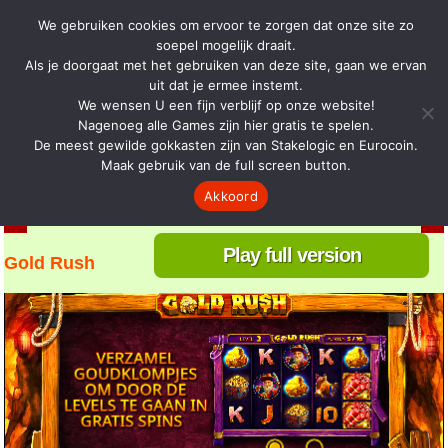
We gebruiken cookies om ervoor te zorgen dat onze site zo
soepel mogelijk draait.
Als je doorgaat met het gebruiken van deze site, gaan we ervan
uit dat je ermee instemt.
Home
Casino Games
Slots
Disclaimer
Gok Info
We wensen U een fijn verblijf op onze website!
Nagenoeg alle Games zijn hier gratis te spelen.
Privacy
De meest gewilde gokkasten zijn van Stakelogic en Eurocoin.
Maak gebruik van de full screen button.
Akkoord
Play full version
Gold Rush