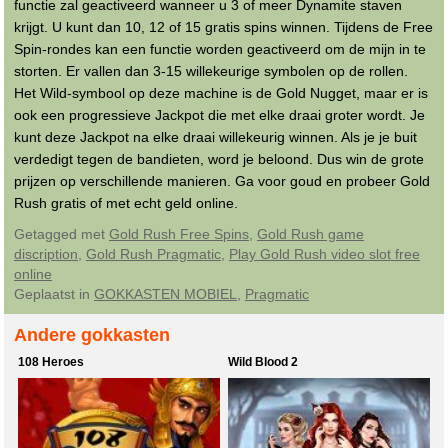
functie zal geactiveerd wanneer u 3 of meer Dynamite staven
krijgt. U kunt dan 10, 12 of 15 gratis spins winnen. Tijdens de Free
Spin-rondes kan een functie worden geactiveerd om de mijn in te
storten. Er vallen dan 3-15 willekeurige symbolen op de rollen.
Het Wild-symbool op deze machine is de Gold Nugget, maar er is
ook een progressieve Jackpot die met elke draai groter wordt. Je
kunt deze Jackpot na elke draai willekeurig winnen. Als je je buit
verdedigt tegen de bandieten, word je beloond. Dus win de grote
prijzen op verschillende manieren. Ga voor goud en probeer Gold
Rush gratis of met echt geld online.
Getagged met
Gold Rush Free Spins
,
Gold Rush game
discription
,
Gold Rush Pragmatic
,
Play Gold Rush video slot free
online
Geplaatst in
GOKKASTEN MOBIEL
,
Pragmatic
Andere gokkasten
108 Heroes
Wild Blood 2