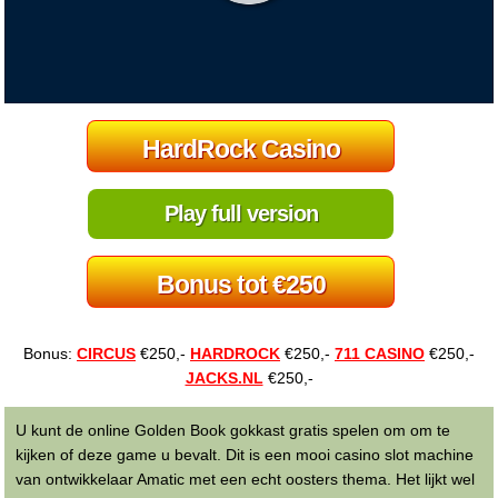
HardRock Casino
Play full version
Bonus tot €250
Bonus:
CIRCUS
€250,-
HARDROCK
€250,-
711 CASINO
€250,-
JACKS.NL
€250,-
U kunt de online Golden Book gokkast gratis spelen om om te
kijken of deze game u bevalt. Dit is een mooi casino slot machine
van ontwikkelaar Amatic met een echt oosters thema. Het lijkt wel