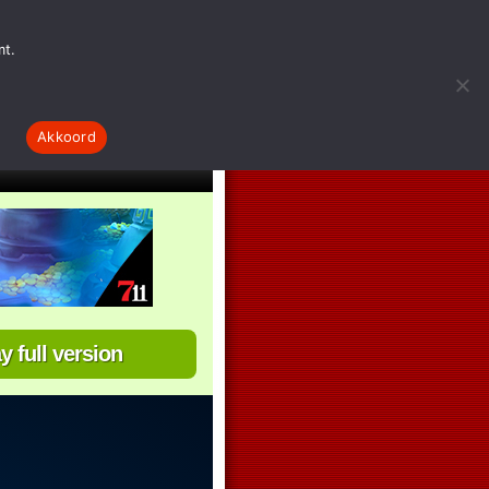
mt.
Akkoord
y full version