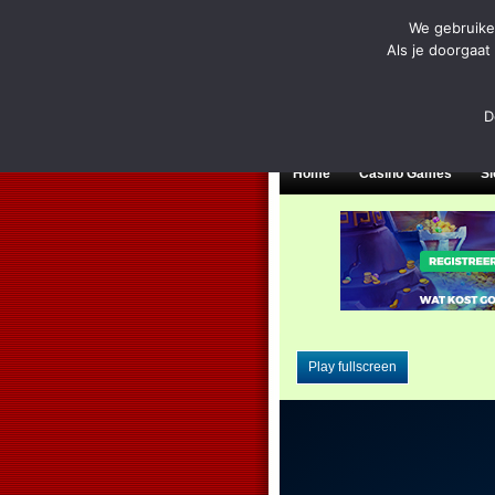
We gebruiken
Als je doorgaat
D
Home
Casino Games
Sl
Play fullscreen