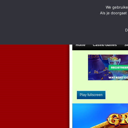
We gebruiken
Als je doorgaat
D
Home
Casino Games
Sl
Play fullscreen