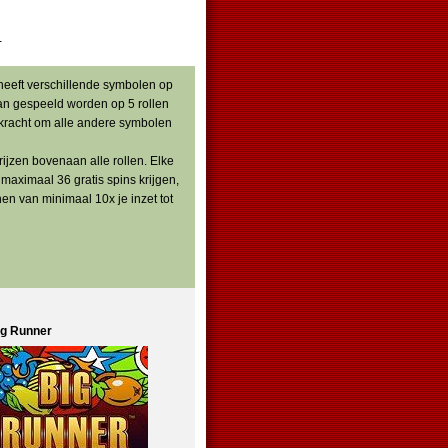
-
heeft verschillende symbolen op
kan gespeeld worden op 5 rollen
e kracht om alle andere symbolen
rijzen bovenaan alle rollen. Elke
e maximaal 36 gratis spins krijgen,
nen van minimaal 10x je inzet tot
ig Runner