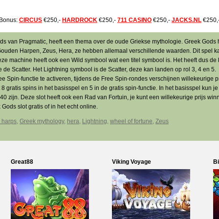
Bonus:
CIRCUS
€250,-
HARDROCK
€250,-
711 CASINO
€250,-
JACKS.NL
€250,
Gods van Pragmatic, heeft een thema over de oude Griekse mythologie. Greek Gods 
d Gouden Harpen, Zeus, Hera, ze hebben allemaal verschillende waarden. Dit spel 
 Deze machine heeft ook een Wild symbool wat een titel symbool is. Het heeft dus d
 de Scatter. Het Lightning symbool is de Scatter, deze kan landen op rol 3, 4 en 5.
e Spin-functie te activeren, tijdens de Free Spin-rondes verschijnen willekeurige p
 8 gratis spins in het basisspel en 5 in de gratis spin-functie. In het basisspel kun j
40 zijn. Deze slot heeft ook een Rad van Fortuin, je kunt een willekeurige prijs win
ods slot gratis of in het echt online.
 harps
,
Greek mythology
,
hera
,
Lightning
,
wheel of fortune
,
Zeus
Great88
Viking Voyage
B