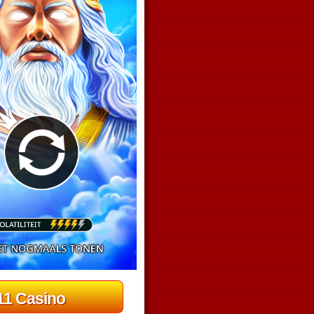
11 Casino