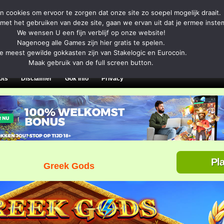
 cookies om ervoor te zorgen dat onze site zo soepel mogelijk draait.
 met het gebruiken van deze site, gaan we ervan uit dat je ermee inste
We wensen U een fijn verblijf op onze website!
Nagenoeg alle Games zijn hier gratis te spelen.
e meest gewilde gokkasten zijn van Stakelogic en Eurocoin.
Maak gebruik van de full screen button.
ots
Disclaimer
Gok Info
Privacy
Pla
Greek Gods