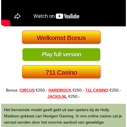
Welkomst Bonus
Play full version
711 Casino
Bonus:
CIRCUS
€250,-
HARDROCK
€250,-
711 CASINO
€250,-
JACKS.NL
€250,-
Het beroemde model geeft geld uit aan spelers bij de Holly
Madison gokkast can Nextgen Gaming. In ons online casino zal je
verrast worden door het enorme aanbod van geweldige