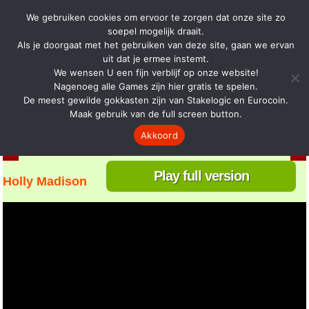
We gebruiken cookies om ervoor te zorgen dat onze site zo
soepel mogelijk draait.
Als je doorgaat met het gebruiken van deze site, gaan we ervan
uit dat je ermee instemt.
Home
Casino Games
Slots
Disclaimer
Gok Info
We wensen U een fijn verblijf op onze website!
Nagenoeg alle Games zijn hier gratis te spelen.
Privacy
De meest gewilde gokkasten zijn van Stakelogic en Eurocoin.
Maak gebruik van de full screen button.
Akkoord
Play full version
Holly Madison