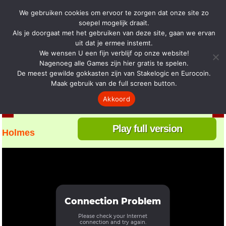
We gebruiken cookies om ervoor te zorgen dat onze site zo
soepel mogelijk draait.
Als je doorgaat met het gebruiken van deze site, gaan we ervan
uit dat je ermee instemt.
Home
Casino Games
Slots
Disclaimer
Gok Info
We wensen U een fijn verblijf op onze website!
Nagenoeg alle Games zijn hier gratis te spelen.
Privacy
De meest gewilde gokkasten zijn van Stakelogic en Eurocoin.
Maak gebruik van de full screen button.
Akkoord
Play full version
Holmes