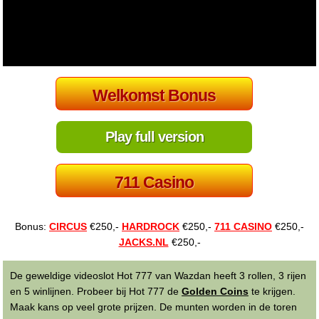
Welkomst Bonus
Play full version
711 Casino
Bonus:
CIRCUS
€250,-
HARDROCK
€250,-
711 CASINO
€250,-
JACKS.NL
€250,-
De geweldige videoslot Hot 777 van Wazdan heeft 3 rollen, 3 rijen
en 5 winlijnen. Probeer bij Hot 777 de
Golden Coins
te krijgen.
Maak kans op veel grote prijzen. De munten worden in de toren