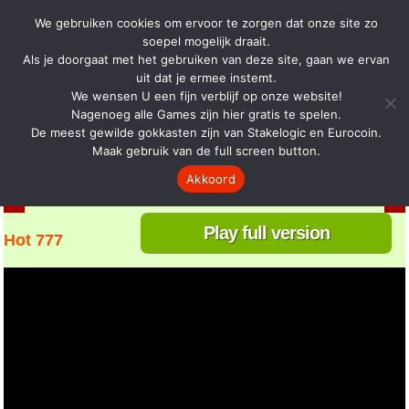
We gebruiken cookies om ervoor te zorgen dat onze site zo
soepel mogelijk draait.
Als je doorgaat met het gebruiken van deze site, gaan we ervan
uit dat je ermee instemt.
Home
Casino Games
Slots
Disclaimer
Gok Info
We wensen U een fijn verblijf op onze website!
Nagenoeg alle Games zijn hier gratis te spelen.
Privacy
De meest gewilde gokkasten zijn van Stakelogic en Eurocoin.
Maak gebruik van de full screen button.
Akkoord
Play full version
Hot 777