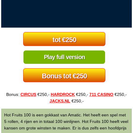
tot €250
Play full version
Bonus tot €250
Bonus:
CIRCUS
€250,-
HARDROCK
€250,-
711 CASINO
€250,-
JACKS.NL
€250,-
Hot Fruits 100 is een gokkast van Amatic. Het heeft een spel met
5 rollen, 4 rijen en in totaal 100 winlijnen. Hot Fruits 100 heeft veel
kansen om grote winsten te maken. Er is dus zelfs een hoofdprijs