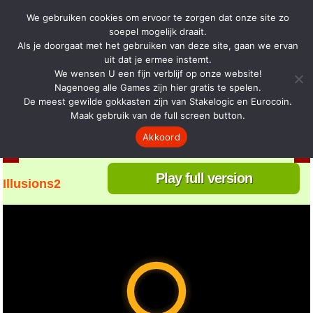
We gebruiken cookies om ervoor te zorgen dat onze site zo
soepel mogelijk draait.
Als je doorgaat met het gebruiken van deze site, gaan we ervan
uit dat je ermee instemt.
Home
Casino Games
Slots
Disclaimer
Gok Info
We wensen U een fijn verblijf op onze website!
Nagenoeg alle Games zijn hier gratis te spelen.
Privacy
De meest gewilde gokkasten zijn van Stakelogic en Eurocoin.
Maak gebruik van de full screen button.
Akkoord
Play full version
Illusions2