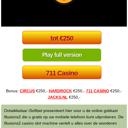
tot €250
Play full version
711 Casino
Bonus:
CIRCUS
€250,-
HARDROCK
€250,-
711 CASINO
€250,-
JACKS.NL
€250,-
Ontwikkelaar iSoftbet presenteert hier voor u de online gokkast
Illusions2 die u gratis op uw mobiele telefoon kunt uitproberen. De
Illusions2 casino slot machine vertelt u alles over de wonderen