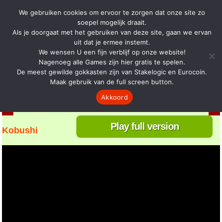
We gebruiken cookies om ervoor te zorgen dat onze site zo
soepel mogelijk draait.
Als je doorgaat met het gebruiken van deze site, gaan we ervan
uit dat je ermee instemt.
Home
Casino Games
Slots
Disclaimer
Gok Info
We wensen U een fijn verblijf op onze website!
Nagenoeg alle Games zijn hier gratis te spelen.
Privacy
De meest gewilde gokkasten zijn van Stakelogic en Eurocoin.
Maak gebruik van de full screen button.
Akkoord
Play full version
Kobushi