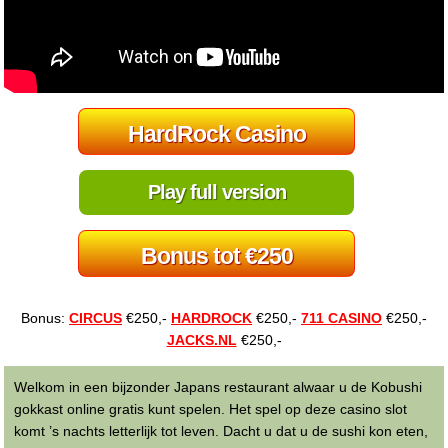
HardRock Casino
Play full version
Bonus tot €250
Bonus:
CIRCUS
€250,-
HARDROCK
€250,-
711 CASINO
€250,-
JACKS.NL
€250,-
Welkom in een bijzonder Japans restaurant alwaar u de Kobushi
gokkast online gratis kunt spelen. Het spel op deze casino slot
komt ’s nachts letterlijk tot leven. Dacht u dat u de sushi kon eten,