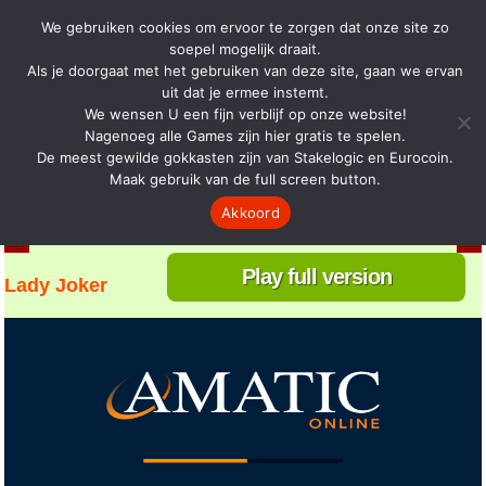
We gebruiken cookies om ervoor te zorgen dat onze site zo
soepel mogelijk draait.
Als je doorgaat met het gebruiken van deze site, gaan we ervan
uit dat je ermee instemt.
Home
Casino Games
Slots
Disclaimer
Gok Info
We wensen U een fijn verblijf op onze website!
Nagenoeg alle Games zijn hier gratis te spelen.
Privacy
De meest gewilde gokkasten zijn van Stakelogic en Eurocoin.
Maak gebruik van de full screen button.
Akkoord
Play full version
Lady Joker