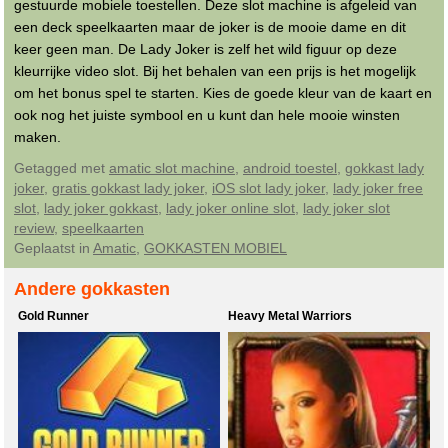
gestuurde mobiele toestellen. Deze slot machine is afgeleid van
een deck speelkaarten maar de joker is de mooie dame en dit
keer geen man. De Lady Joker is zelf het wild figuur op deze
kleurrijke video slot. Bij het behalen van een prijs is het mogelijk
om het bonus spel te starten. Kies de goede kleur van de kaart en
ook nog het juiste symbool en u kunt dan hele mooie winsten
maken.
Getagged met
amatic slot machine
,
android toestel
,
gokkast lady
joker
,
gratis gokkast lady joker
,
iOS slot lady joker
,
lady joker free
slot
,
lady joker gokkast
,
lady joker online slot
,
lady joker slot
review
,
speelkaarten
Geplaatst in
Amatic
,
GOKKASTEN MOBIEL
Andere gokkasten
Gold Runner
Heavy Metal Warriors