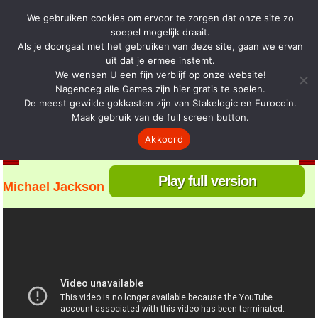
We gebruiken cookies om ervoor te zorgen dat onze site zo
soepel mogelijk draait.
Als je doorgaat met het gebruiken van deze site, gaan we ervan
uit dat je ermee instemt.
Home
Casino Games
Slots
Disclaimer
Gok Info
We wensen U een fijn verblijf op onze website!
Nagenoeg alle Games zijn hier gratis te spelen.
Privacy
De meest gewilde gokkasten zijn van Stakelogic en Eurocoin.
Maak gebruik van de full screen button.
Akkoord
Play full version
Michael Jackson