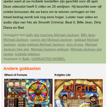
spelen want al uw mobiele toestellen zijn geschikt voor dit spel.
Deze videoslot heeft 5 rollen en 25 winlijnen. Hij beschikt over vijf
unieke bonussen die uw kans om te winnen verhogen en het
totaal bedrag wordt ook nog eens hoger. Luister naar video en
audio clips van hits als Smooth Criminal, Beat It, Billie Jean, Dirty
Diana en Bad.
Getagged met
bally slot machine Michael Jackson
,
Billy Jean
Michael Jackson
,
casino slot Michael Jackson
,
gokkast Michael
Jackson
,
gratis gokkast Michael Jackson
,
king of pop
,
Michael
Jackson free slot
,
Michael Jackson gokkast
,
Michael Jackson slot
review
,
mobiele telefoon
Geplaatst in
Bally
,
GOKKASTEN MOBIEL
Andere gokkasten
Wheel of Fortune
Knights Life