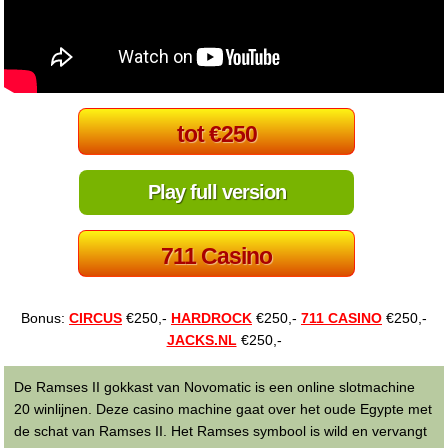
HardRock Casino
Play full version
Bonus tot €250
Bonus:
CIRCUS
€250,-
HARDROCK
€250,-
711 CASINO
€250,-
JACKS.NL
€250,-
De Ramses II gokkast van Novomatic is een online slotmachine
20 winlijnen. Deze casino machine gaat over het oude Egypte met
de schat van Ramses II. Het Ramses symbool is wild en vervangt