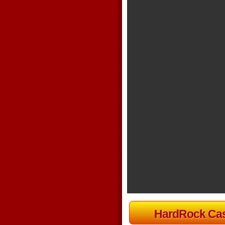
HardRock Ca