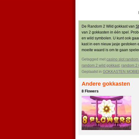
De Random 2 Wild gokkast van
St
van 2 gokkasten in één spel. Pro
en wild symbolen. U kunt ook gaa
kast in een nieuw jasje gestoken 
moeite waard is om te gaan spele
Getagged met
casino slot random 
random 2 wild gokkast
,
random 2 w
Geplaatst in
GOKKASTEN MOBIE
Andere gokkasten
8 Flowers