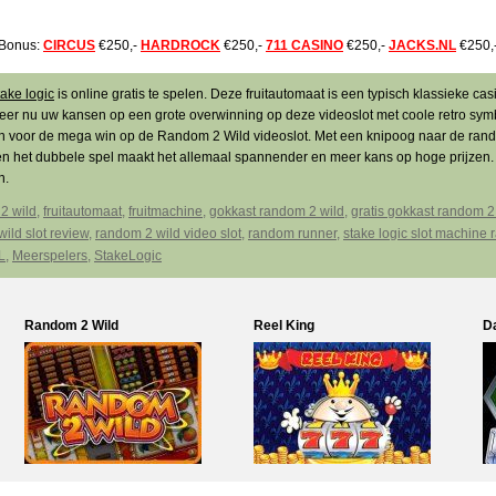
Bonus:
CIRCUS
€250,-
HARDROCK
€250,-
711 CASINO
€250,-
JACKS.NL
€250,
ake logic
is online gratis te spelen. Deze fruitautomaat is een typisch klassieke ca
beer nu uw kansen op een grote overwinning op deze videoslot met coole retro sy
n voor de mega win op de Random 2 Wild videoslot. Met een knipoog naar de rand
en het dubbele spel maakt het allemaal spannender en meer kans op hoge prijzen.
n.
2 wild
,
fruitautomaat
,
fruitmachine
,
gokkast random 2 wild
,
gratis gokkast random 2
ild slot review
,
random 2 wild video slot
,
random runner
,
stake logic slot machine
L
,
Meerspelers
,
StakeLogic
Random 2 Wild
Reel King
D