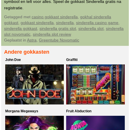
symbool en telt voor alles. Speel de gokkast Sinderella gratis na
registratie.
Getagged met
casino gokkast sinderella
,
gokhal sinderella
gokkast
,
gokkast sinderella
,
sinderella
,
sinderella casino game
,
sinderella gokkast
,
sinderella gratis slot
,
sinderella slot
,
sinderella
slot novomatic
,
sinderella slot review
Geplaatst in
Astra
,
Greentube Novomatic
Andere gokkasten
John Doe
Graffiti
Morgana Megaways
Fruit Abduction