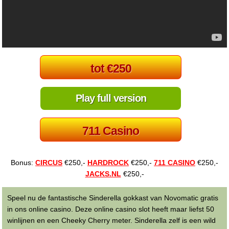
tot €250
Play full version
711 Casino
Bonus:
CIRCUS
€250,-
HARDROCK
€250,-
711 CASINO
€250,-
JACKS.NL
€250,-
Speel nu de fantastische Sinderella gokkast van Novomatic gratis
in ons online casino. Deze online casino slot heeft maar liefst 50
winlijnen en een Cheeky Cherry meter. Sinderella zelf is een wild