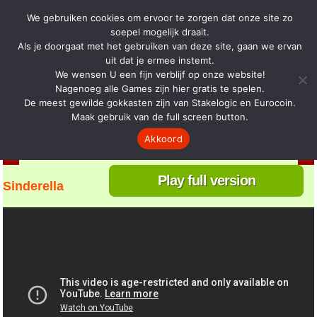
We gebruiken cookies om ervoor te zorgen dat onze site zo
soepel mogelijk draait.
Als je doorgaat met het gebruiken van deze site, gaan we ervan
uit dat je ermee instemt.
Home
Casino Games
Slots
Disclaimer
Gok Info
We wensen U een fijn verblijf op onze website!
Nagenoeg alle Games zijn hier gratis te spelen.
Privacy
De meest gewilde gokkasten zijn van Stakelogic en Eurocoin.
Maak gebruik van de full screen button.
Akkoord
Play full version
Sinderella