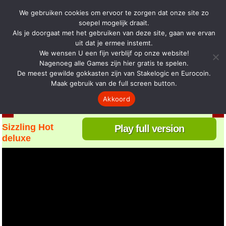
We gebruiken cookies om ervoor te zorgen dat onze site zo
soepel mogelijk draait.
Als je doorgaat met het gebruiken van deze site, gaan we ervan
uit dat je ermee instemt.
Home
Casino Games
Slots
Disclaimer
Gok Info
We wensen U een fijn verblijf op onze website!
Nagenoeg alle Games zijn hier gratis te spelen.
Privacy
De meest gewilde gokkasten zijn van Stakelogic en Eurocoin.
Maak gebruik van de full screen button.
Akkoord
Sizzling Hot
Play full version
deluxe