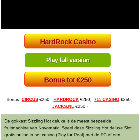
HardRock Casino
Play full version
Bonus tot €250
Bonus:
CIRCUS
€250,-
HARDROCK
€250,-
711 CASINO
€250,-
JACKS.NL
€250,-
De gokkast Sizzling Hot deluxe is de meest bespeelde
fruitmachine van Novomatic. Speel deze Sizzling Hot deluxe Slot
gratis online in het casino (Play for Real) met de PC of een