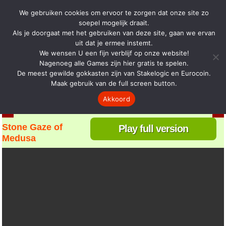
We gebruiken cookies om ervoor te zorgen dat onze site zo
soepel mogelijk draait.
Als je doorgaat met het gebruiken van deze site, gaan we ervan
uit dat je ermee instemt.
Home
Casino Games
Slots
Disclaimer
Gok Info
We wensen U een fijn verblijf op onze website!
Nagenoeg alle Games zijn hier gratis te spelen.
Privacy
De meest gewilde gokkasten zijn van Stakelogic en Eurocoin.
Maak gebruik van de full screen button.
Akkoord
Stone Gaze of
Play full version
Medusa