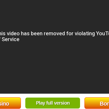
Play full version
sino
Bon