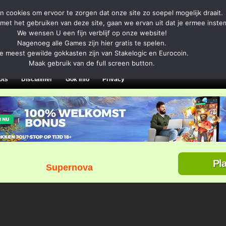
 cookies om ervoor te zorgen dat onze site zo soepel mogelijk draait.
 met het gebruiken van deze site, gaan we ervan uit dat je ermee inste
We wensen U een fijn verblijf op onze website!
Nagenoeg alle Games zijn hier gratis te spelen.
e meest gewilde gokkasten zijn van Stakelogic en Eurocoin.
Maak gebruik van de full screen button.
ots
Disclaimer
Gok Info
Privacy
Pla
Supernova