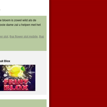
-
e bloem is zowel wild als de
mooie dame zal u helpen met het
er slot
,
thai flower slot mobile
,
thai
uit Blox