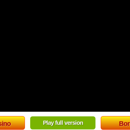
Play full version
sino
Bon