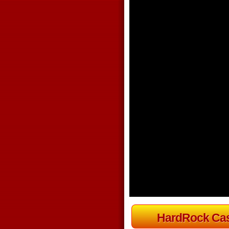
HardRock Ca