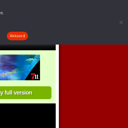
mt.
Akkoord
y full version