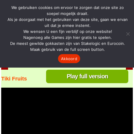
We gebruiken cookies om ervoor te zorgen dat onze site zo
soepel mogelijk draait.
Als je doorgaat met het gebruiken van deze site, gaan we ervan
uit dat je ermee instemt.
Home
Casino Games
Slots
Disclaimer
Gok Info
We wensen U een fijn verblijf op onze website!
Nagenoeg alle Games zijn hier gratis te spelen.
Privacy
De meest gewilde gokkasten zijn van Stakelogic en Eurocoin.
Maak gebruik van de full screen button.
Akkoord
Play full version
Tiki Fruits