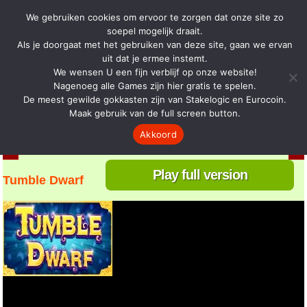
We gebruiken cookies om ervoor te zorgen dat onze site zo
soepel mogelijk draait.
Als je doorgaat met het gebruiken van deze site, gaan we ervan
uit dat je ermee instemt.
Home
Casino Games
Slots
Disclaimer
Gok Info
We wensen U een fijn verblijf op onze website!
Nagenoeg alle Games zijn hier gratis te spelen.
Privacy
De meest gewilde gokkasten zijn van Stakelogic en Eurocoin.
Maak gebruik van de full screen button.
Akkoord
Play full version
Tumble Dwarf