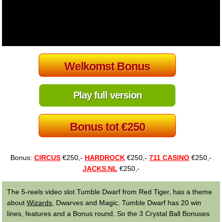
Welkomst Bonus
Play full version
Bonus tot €250
Bonus:
CIRCUS
€250,-
HARDROCK
€250,-
711 CASINO
€250,-
JACKS.NL
€250,-
The 5-reels video slot Tumble Dwarf from Red Tiger, has a theme
about
Wizards
, Dwarves and Magic. Tumble Dwarf has 20 win
lines, features and a Bonus round. So the 3 Crystal Ball Bonuses