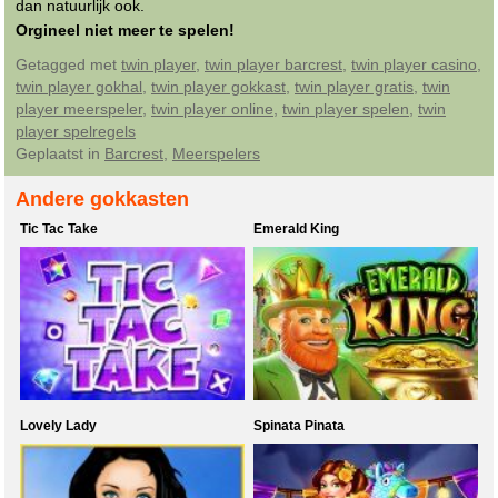
dan natuurlijk ook.
Orgineel niet meer te spelen!
Getagged met
twin player
,
twin player barcrest
,
twin player casino
,
twin player gokhal
,
twin player gokkast
,
twin player gratis
,
twin
player meerspeler
,
twin player online
,
twin player spelen
,
twin
player spelregels
Geplaatst in
Barcrest
,
Meerspelers
Andere gokkasten
Tic Tac Take
Emerald King
Lovely Lady
Spinata Pinata