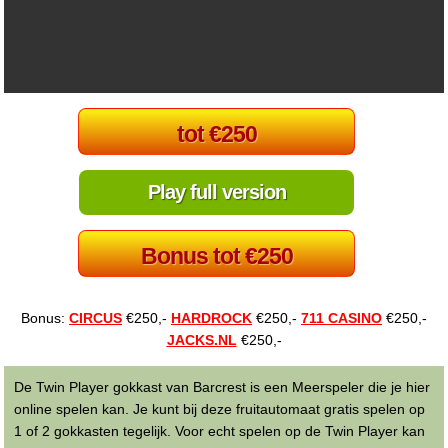
tot €250
Play full version
Bonus tot €250
Bonus:
CIRCUS
€250,-
HARDROCK
€250,-
711 CASINO
€250,-
JACKS.NL
€250,-
De Twin Player gokkast van Barcrest is een Meerspeler die je hier
online spelen kan. Je kunt bij deze fruitautomaat gratis spelen op
1 of 2 gokkasten tegelijk. Voor echt spelen op de Twin Player kan