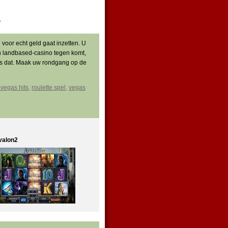
-
 voor echt geld gaat inzetten. U
een landbased-casino tegen komt,
i is dat. Maak uw rondgang op de
 vegas hits
,
roulette spel
,
vegas
valon2