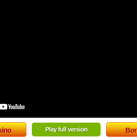
Play full version
sino
Bon