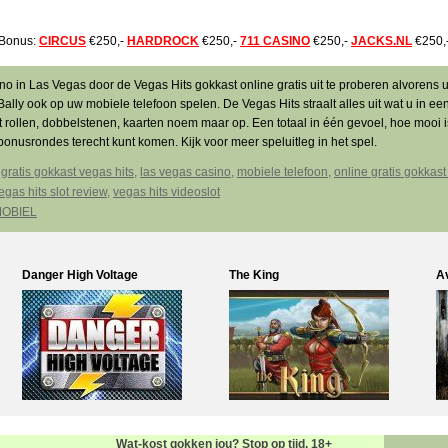
Bonus:
CIRCUS
€250,-
HARDROCK
€250,-
711 CASINO
€250,-
JACKS.NL
€250,
o in Las Vegas door de Vegas Hits gokkast online gratis uit te proberen alvorens u
Bally ook op uw mobiele telefoon spelen. De Vegas Hits straalt alles uit wat u in 
kast rollen, dobbelstenen, kaarten noem maar op. Een totaal in één gevoel, hoe moo
bonusrondes terecht kunt komen. Kijk voor meer speluitleg in het spel.
,
gratis gokkast vegas hits
,
las vegas casino
,
mobiele telefoon
,
online gratis gokkast
egas hits slot review
,
vegas hits videoslot
OBIEL
Danger High Voltage
The King
A
Wat-kost gokken jou? Stop op tijd, 18+