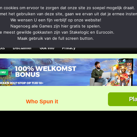
 cookies om ervoor te zorgen dat onze site zo soepel mogelijk draait.
 met het gebruiken van deze site, gaan we ervan uit dat je ermee inste
We wensen U een fijn verblijf op onze website!
Nagenoeg alle Games zijn hier gratis te spelen.
e meest gewilde gokkasten zijn van Stakelogic en Eurocoin.
Maak gebruik van de full screen button.
ots
Disclaimer
Gok Info
Privacy
Pla
Who Spun it