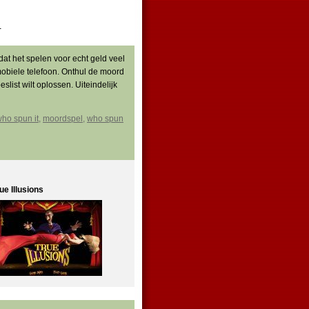
-
at het spelen voor echt geld veel
mobiele telefoon. Onthul de moord
slist wilt oplossen. Uiteindelijk
who spun it
,
moordspel
,
who spun
ue Illusions