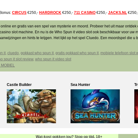
Bonus:
CIRCUS
€250,-
HARDROCK
€250,-
711 CASINO
€250,-
JACKS.NL
€250,
online en gratis van een spel van mysterie en moord. Probeer het uit maar ontdek d
casino slot machine. En nu is de Who Spun it video slot ook beschikbaar voor uw 
nwijzingen en hints te krijgen. Het lijkt op het spel Cluedo. Een moordspel die u be
n it
,
cluedo
,
gokkast who spun it
,
gratis gokkast who spun it
,
mobiele telefoon slot 
o spun it slot review
,
who spun it video slot
 MOBIEL
Castle Builder
Sea Hunter
Tr
Wat-kost gokken jou? Stop op tijd, 18+