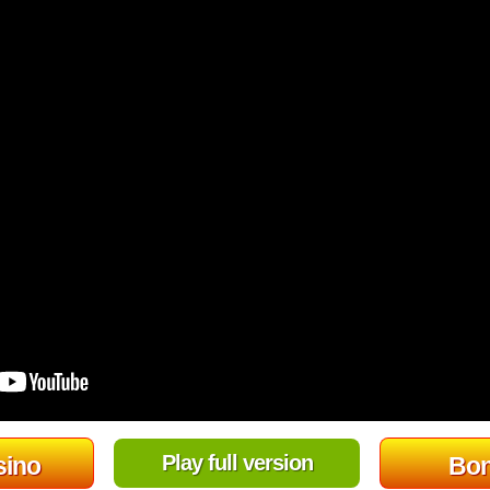
Play full version
sino
Bon