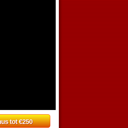
us tot €250