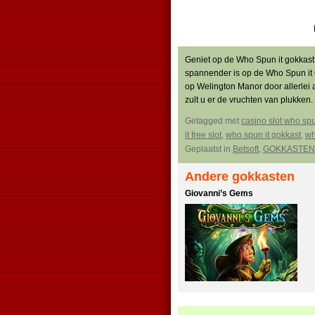
Geniet op de Who Spun it gokkast 
spannender is op de Who Spun it 
op Welington Manor door allerlei aa
zult u er de vruchten van plukken.
Getagged met
casino slot who spu
it free slot
,
who spun it gokkast
,
wh
Geplaatst in
Betsoft
,
GOKKASTEN
Andere gokkasten
Giovanni’s Gems