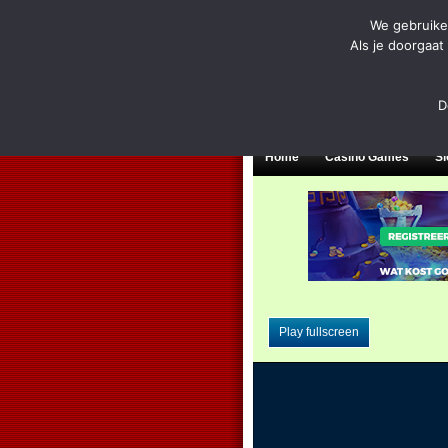
We gebruiken
Als je doorgaat
D
Home
Casino Games
Sl
Play fullscreen