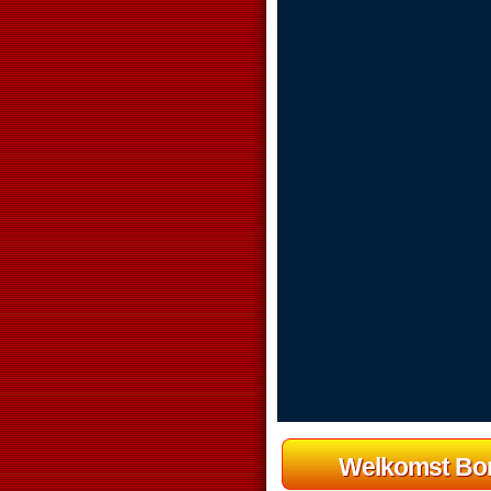
Welkomst Bo