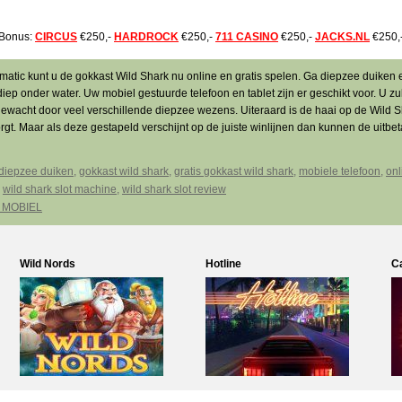
Bonus:
CIRCUS
€250,-
HARDROCK
€250,-
711 CASINO
€250,-
JACKS.NL
€250,
atic kunt u de gokkast Wild Shark nu online en gratis spelen. Ga diepzee duike
iep onder water. Uw mobiel gestuurde telefoon en tablet zijn er geschikt voor. U z
acht door veel verschillende diepzee wezens. Uiteraard is de haai op de Wild Sh
gt. Maar als deze gestapeld verschijnt op de juiste winlijnen dan kunnen de uitbet
diepzee duiken
,
gokkast wild shark
,
gratis gokkast wild shark
,
mobiele telefoon
,
onl
,
wild shark slot machine
,
wild shark slot review
 MOBIEL
Wild Nords
Hotline
Ca