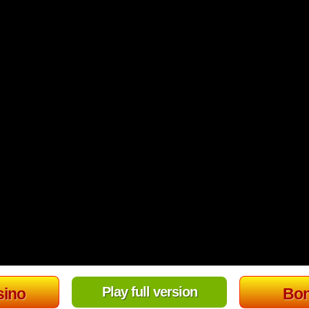
Play full version
sino
Bon