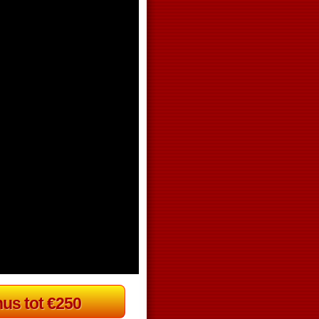
us tot €250