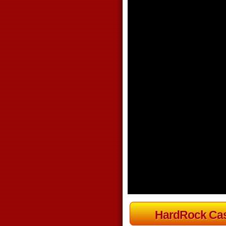
HardRock Ca