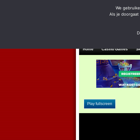
We gebruiken
Als je doorgaat
D
Home
Casino Games
Sl
Play fullscreen