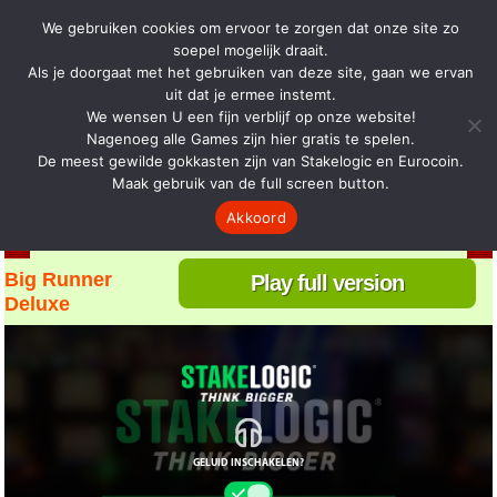
We gebruiken cookies om ervoor te zorgen dat onze site zo
soepel mogelijk draait.
Als je doorgaat met het gebruiken van deze site, gaan we ervan
uit dat je ermee instemt.
Home
Casino Games
Slots
Disclaimer
Gok Info
We wensen U een fijn verblijf op onze website!
Nagenoeg alle Games zijn hier gratis te spelen.
Privacy
De meest gewilde gokkasten zijn van Stakelogic en Eurocoin.
Maak gebruik van de full screen button.
Akkoord
Big Runner
Play full version
Deluxe