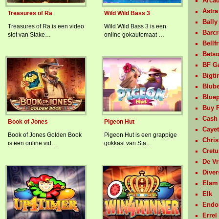
Arca
Astra
Treasures of Ra
Wild Wild Bass 3
Bally
Treasures of Ra is een video
Wild Wild Bass 3 is een
Barcr
slot van Stake…
online gokautomaat …
Bellfr
Betso
BF G
Bigt
Blube
Bluep
Buy F
Cash
Book of Jones
Pigeon Hut
Caye
Book of Jones Golden Book
Pigeon Hut is een grappige
Chri
is een online vid…
gokkast van Sta…
Cretu
De Vr
Diver
Elam
Elk
Endo
Errel