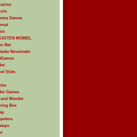
cazino
coin
asma Games
mat
sis
ASTEN MOBIEL
n Bet
ntube Novomatic
5Games
Bet
ot Slots
mba
der Games
t and Wonder
ning Box
ay
pelers
ways
ur