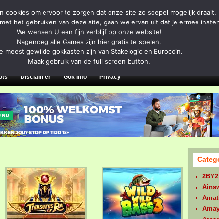
 cookies om ervoor te zorgen dat onze site zo soepel mogelijk draait.
 met het gebruiken van deze site, gaan we ervan uit dat je ermee inste
We wensen U een fijn verblijf op onze website!
Nagenoeg alle Games zijn hier gratis te spelen.
e meest gewilde gokkasten zijn van Stakelogic en Eurocoin.
Maak gebruik van de full screen button.
ots
Disclaimer
Gok Info
Privacy
Catego
2BY2
Ains
Amat
Amay