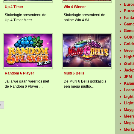
Euro
Up 4 Timer
Win 4 Winner
Euro
Stakelogic presenteert de
Stakelogic presenteert de
Fant
Up 4 Timer Meer…
online Win 4 Wi…
Gamo
Gene
GOKK
Golde
Gree
High
iSoft
Jackp
Random 6 Player
Multi 6 Bells
JPM
Ja ja we gaan weer los met
De Multi 6 Bells gokkast is
Kala
de Random 6 Player …
een mega multip…
Lean
Ligh
Light
»
Mayg
Meers
Mega
Merk