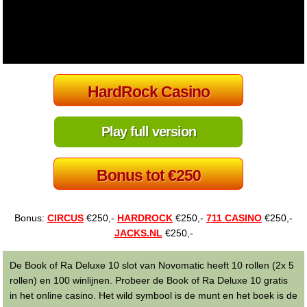
HardRock Casino
Play full version
Bonus tot €250
Bonus:
CIRCUS
€250,-
HARDROCK
€250,-
711 CASINO
€250,-
JACKS.NL
€250,-
De Book of Ra Deluxe 10 slot van Novomatic heeft 10 rollen (2x 5
rollen) en 100 winlijnen. Probeer de Book of Ra Deluxe 10 gratis
in het online casino. Het wild symbool is de munt en het boek is de