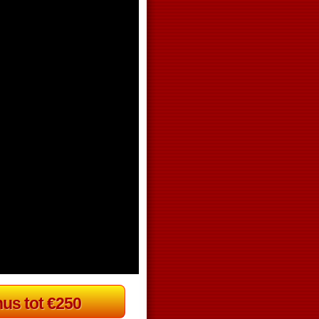
us tot €250