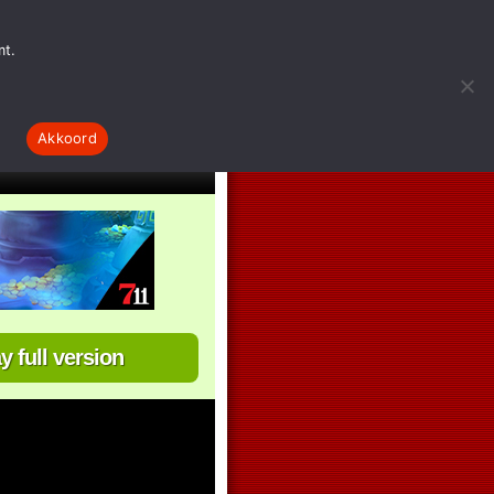
mt.
Akkoord
y full version