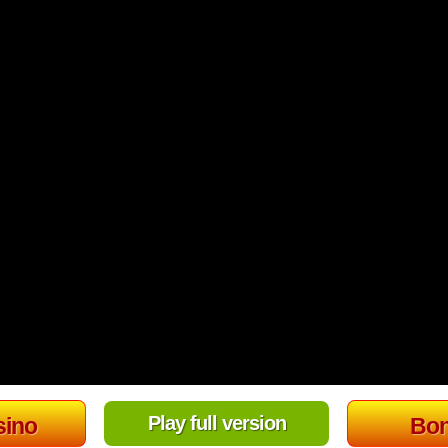
Play full version
sino
Bon