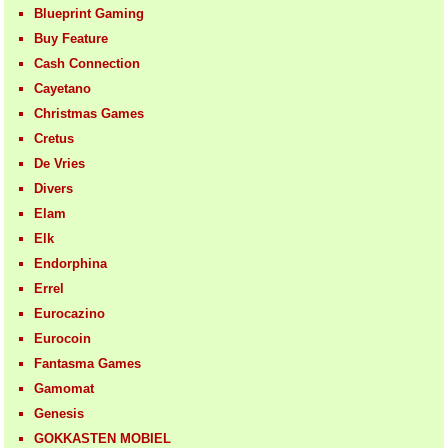
Blueprint Gaming
Buy Feature
Cash Connection
Cayetano
Christmas Games
Cretus
De Vries
Divers
Elam
Elk
Endorphina
Errel
Eurocazino
Eurocoin
Fantasma Games
Gamomat
Genesis
GOKKASTEN MOBIEL