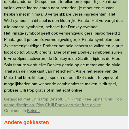
enkele anderen. Dit spel heeft 5 rollen en 3 rijen. Bij elke draai
vallen verse ingrediënten naar beneden, je moet een cluster
hebben met minimaal 3 vergelijkbare verse ingrediënten. Het
Wild-symbool in dit spel is een kleurrijke Pinata. Het vervangt dus
alle andere symbolen, behalve het Donkey-symbool.
Het Pinata-symbool geeft ook vermenigvuldigers, bijvoorbeeld 1
Pinata geeft je een 2x vermenigvuldiger, 2 Pinata-symbolen een
3x vermenigvuldiger. Probeer het hele scherm te vullen en je prijs
loopt op tot 50.000 credits. Drie of meer Donkey symbolen zullen
5 Free Spins activeren, de Donkey is de Scatter, tijdens de Free
Spin feature wordt elke Donkey geteld op de meter van de Mule
Trail aan de linkerkant van het scherm. Als je het einde van de
Mule Trail bereikt, kun je spelen op een 8×8-raster. Er zijn veel
mogelijkheden om winnende combinaties te maken in dit spel,
probeer Cilli Pop gratis of in het echt online.
Getagged met
Chilli Pop Betsoft
,
Chilli Pop Free Spins
,
Chilli Pop
game discription
,
Play Chilli Pop video slot free online
Geplaatst in
Betsoft
Andere gokkasten