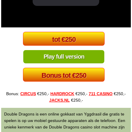
HardRock Casino
Play full version
711 Casino
Bonus:
CIRCUS
€250,-
HARDROCK
€250,-
711 CASINO
€250,-
JACKS.NL
€250,-
Double Dragons is een online gokkast van Yggdrasil die gratis te
spelen is op uw mobiel gestuurde apparaten als de telefoon. Een
unieke kenmerk van de Double Dragons casino slot machine zijn