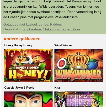
tegen de vijand en wordt rijkelijk beloont. Het Kampioen symbool
is erg belangrijk en kan Wilds upgraden. Tevens kun je hiermee
het vijandelijke bonus-symbool bestrijden. Roep versterking in bij
de Gratis Spins met progressieve Wild-Multipliers.
Getagged met
kasteel
,
oorlog
,
Ridders
Geplaatst in
Buy Feature
,
StakeLogic
,
Super Stake
Andere gokkasten
Honey Honey Honey
Win 4 Winner
Classic Joker 6 Reels
Kiss